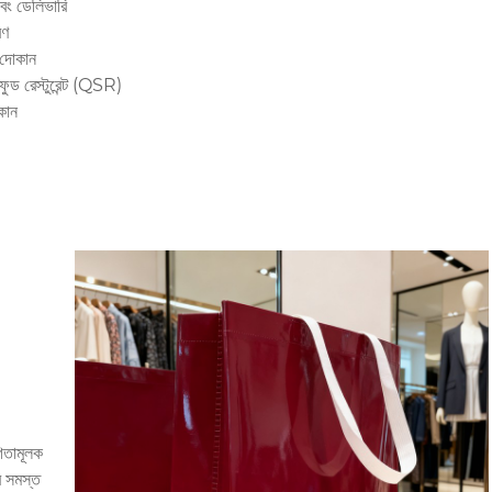
এবং ডেলিভারি
রণ
র দোকান
 ফুড রেস্টুরেন্ট (QSR)
কান
িতামূলক
র সমস্ত