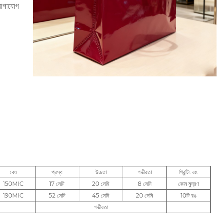
যোগাযোগ
বেধ
প্রস্থ
উচ্চতা
গভীরতা
প্রিন্টিং রঙ
150MIC
17 সেমি
20 সেমি
8 সেমি
কোন মুদ্রণ
190MIC
52 সেমি
45 সেমি
20 সেমি
10টি রঙ
গভীরতা