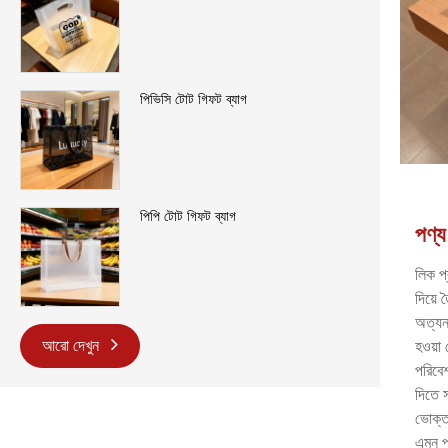
পিভিসি টোট গিফট ব্যাগ
পিপি টোট গিফট ব্যাগ
পণ্য 
লিক প
দিয়ে 
অত্যন্
আরো দেখুন
হওয়া 
পরিবেশ
দিতে স
ভোক্তা
এমন পৃ