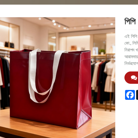
পিপি
এই পিপি ল
কো., লিম
নিরাপদ খ
আরামদায়
নির্ভরযো
F