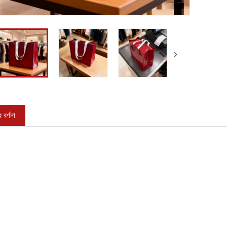
 বর্ণনা