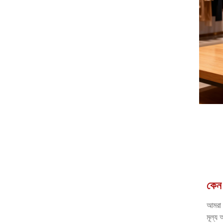
কেন 
আমরা 
মূল্য