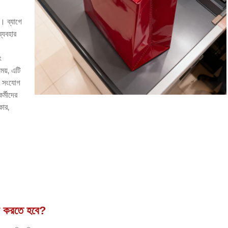
ত। ব্যাগে
ব্যবহার
ং
ময়, এটি
েল সংযোগ
র্মীদের
কার,
ার করতে হবে?