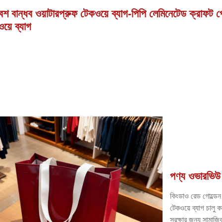
েশ বান্ধব ওয়াটারপ্রুফ টেকওয়ে ব্যাগ-পিপি লেমিনেটেড ক্রাফট প
য়ে ব্যাগ
পণ্য ওভারভিউ
কিংডাও রেড গোল্ডেন স
টেকওয়ে ব্যাগ চালু ক
সুরক্ষার জন্য সামাজি