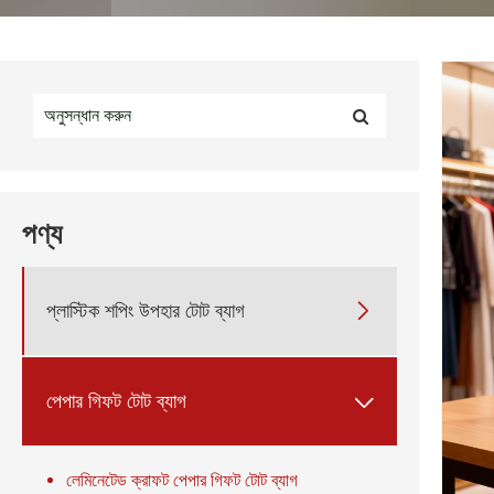
পণ্য
প্লাস্টিক শপিং উপহার টোট ব্যাগ

পেপার গিফট টোট ব্যাগ

লেমিনেটেড ক্রাফট পেপার গিফট টোট ব্যাগ