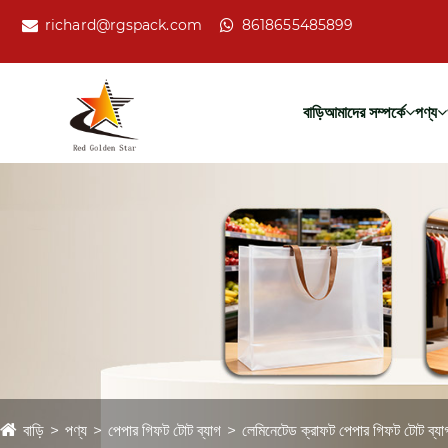
richard@rgspack.com
8618655485899
বাড়ি
আমাদের সম্পর্কে
পণ্য
বাড়ি
পণ্য
পেপার গিফট টোট ব্যাগ
লেমিনেটেড ক্রাফট পেপার গিফট টোট ব্যা