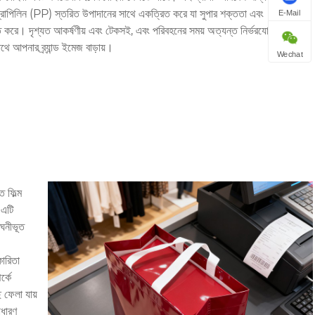
রোপিলিন (PP) স্তরিত উপাদানের সাথে একত্রিত করে যা সুপার শক্ততা এবং
E-Mail
ত করে। দৃশ্যত আকর্ষণীয় এবং টেকসই, এবং পরিবহনের সময় অত্যন্ত নির্ভরযোগ্য,
থে আপনার ব্র্যান্ড ইমেজ বাড়ায়।
Wechat
 ফিল্ম
 এটি
 ঘনীভূত
কারিতা
র্কে
 ফেলা যায়
াধারণ